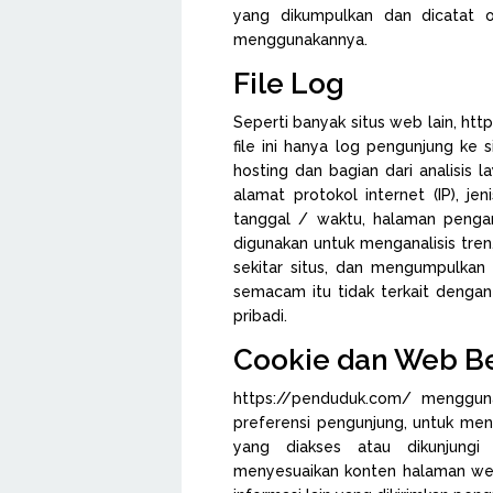
yang dikumpulkan dan dicatat 
menggunakannya.
File Log
Seperti banyak situs web lain, htt
file ini hanya log pengunjung ke 
hosting dan bagian dari analisis l
alamat protokol internet (IP), je
tanggal / waktu, halaman pengara
digunakan untuk menganalisis tre
sekitar situs, dan mengumpulkan i
semacam itu tidak terkait dengan 
pribadi.
Cookie dan Web B
https://penduduk.com/ menggun
preferensi pengunjung, untuk men
yang diakses atau dikunjungi
menyesuaikan konten halaman web