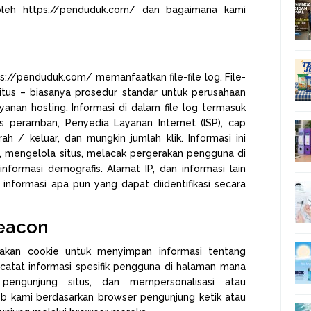
oleh https://penduduk.com/ dan bagaimana kami
ps://penduduk.com/ memanfaatkan file-file log. File-
situs – biasanya prosedur standar untuk perusahaan
ayanan hosting. Informasi di dalam file log termasuk
nis peramban, Penyedia Layanan Internet (ISP), cap
h / keluar, dan mungkin jumlah klik. Informasi ini
n, mengelola situs, melacak pergerakan pengguna di
nformasi demografis. Alamat IP, dan informasi lain
informasi apa pun yang dapat diidentifikasi secara
eacon
akan cookie untuk menyimpan informasi tentang
catat informasi spesifik pengguna di halaman mana
 pengunjung situs, dan mempersonalisasi atau
 kami berdasarkan browser pengunjung ketik atau