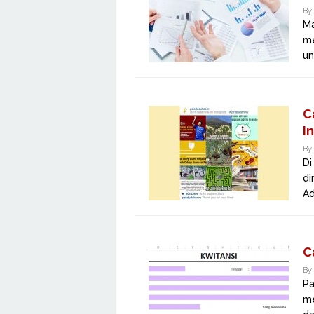
By
Ma
me
un
C
I
By
Di
di
Ad
C
By
Pa
me