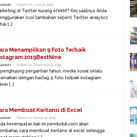
admin
Posted on
June 12, 2023
rketing di Twitter kurang efektif? Kini saatnya Anda
nggunakan tool tambahan seperti Twitter analytics
tuk […]
ara Menampilkan 9 Foto Terbaik
nstagram 2019BestNine
admin
Posted on
December 8, 2019
 penghujung pergantian tahun, media sosial selalu
ramaikan dengan hastag 9 foto terbaik instagram.
min […]
ara Membuat Kwitansi di Excel
admin
Posted on
March 22, 2019
da kesempatan kali ini penduduk.com akan
mbahas cara membuat kwitansi di excel sehingga