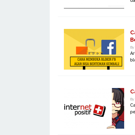
da
C
B
By
Ar
bl
C
By
Ca
pe