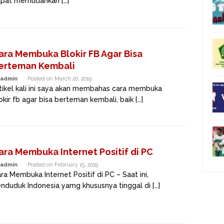
pat memudahkan […]
ara Membuka Blokir FB Agar Bisa
erteman Kembali
admin
Posted on
March 20, 2019
tikel kali ini saya akan membahas cara membuka
okir fb agar bisa berteman kembali, baik […]
ara Membuka Internet Positif di PC
admin
Posted on
February 15, 2019
ra Membuka Internet Positif di PC – Saat ini,
nduduk Indonesia yamg khususnya tinggal di […]