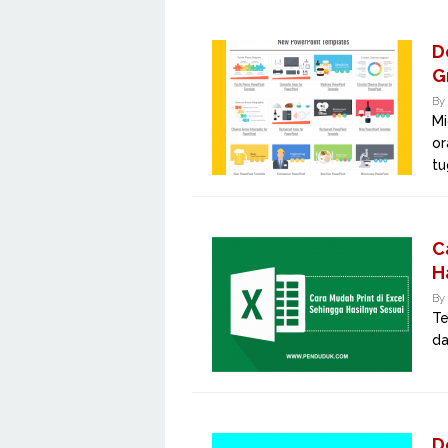
D
G
By
Mi
or
tu
C
H
By
Te
da
D