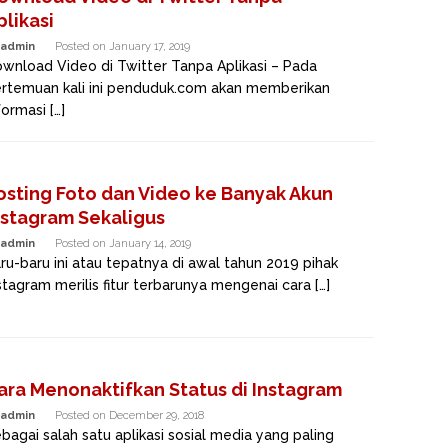
plikasi
admin
Posted on
January 17, 2019
wnload Video di Twitter Tanpa Aplikasi – Pada
rtemuan kali ini penduduk.com akan memberikan
formasi […]
osting Foto dan Video ke Banyak Akun
nstagram Sekaligus
admin
Posted on
January 14, 2019
ru-baru ini atau tepatnya di awal tahun 2019 pihak
stagram merilis fitur terbarunya mengenai cara […]
ara Menonaktifkan Status di Instagram
admin
Posted on
December 29, 2018
bagai salah satu aplikasi sosial media yang paling