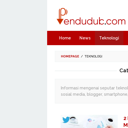
Skip
to
content
Home
News
Teknologi
HOMEPAGE
/
TEKNOLOGI
Cat
Informasi mengenai seputar teknol
sosial media, blogger, smartphone,
2
M