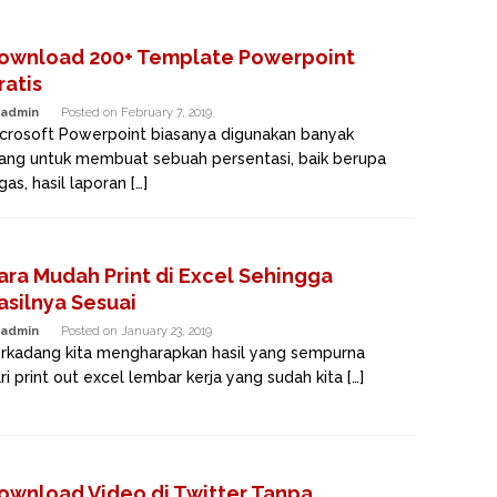
ownload 200+ Template Powerpoint
ratis
admin
Posted on
February 7, 2019
crosoft Powerpoint biasanya digunakan banyak
ang untuk membuat sebuah persentasi, baik berupa
gas, hasil laporan […]
ara Mudah Print di Excel Sehingga
asilnya Sesuai
admin
Posted on
January 23, 2019
rkadang kita mengharapkan hasil yang sempurna
ri print out excel lembar kerja yang sudah kita […]
ownload Video di Twitter Tanpa