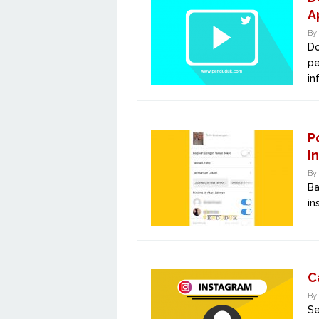
A
By
Do
pe
in
P
I
By
Ba
in
C
By
Se