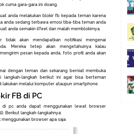
k cuma gara-gara ini doang.
buat anda melakukan blokir fb kepada teman karena
a anda sedang terbawa emosi tiba-tiba teman anda
at anda semakin il’feel dan malah memblokirnya.
r tidak akan mendapatkan notifikasi mengenai
nda. Mereka tetep akan mengetahuinya kalau
 mengirim pesan kepada anda, foto profil anda akan
mai dengan teman dan sekarang berniat membuka
i langkah-langkah berikut ini agar bisa berteman
 di lakukan melalui komputer ataupun smartphone.
ir FB di PC
k di pc anda dapat menggunakan lewat browser
l). Berikut langkah-langkahnya:
k menggunakan browser apa saja