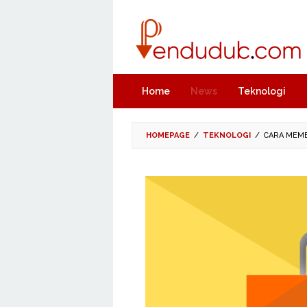
Skip
to
content
Home
News
Teknologi
HOMEPAGE
/
TEKNOLOGI
/
CARA MEMB