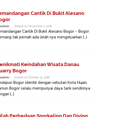
emandangan Cantik Di Bukit Alesano
ogor
admin
Posted on
November 1, 2018
mandangan Cantik Di Bukit Alesano Bogor – Bogor
mang tak pernah ada lelah nya mengeluarkan […]
enikmati Keindahan Wisata Danau
uarry Bogor
admin
Posted on
October 31, 2018
skipun Bogor identik dengan sebutan Kota Hujan.
mun Bogor selalu mempunyai daya tarik sendirinya
ngan […]
nilah Perbedaan Snorkeling Dan Diving