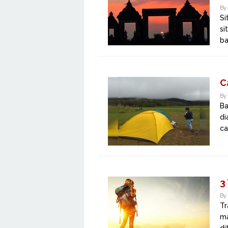
By
Si
si
ba
C
By
Ba
di
ca
3
By
Tr
ma