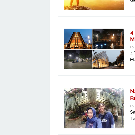
di
4
M
By
4 
Ma
N
B
By
Sa
Ta