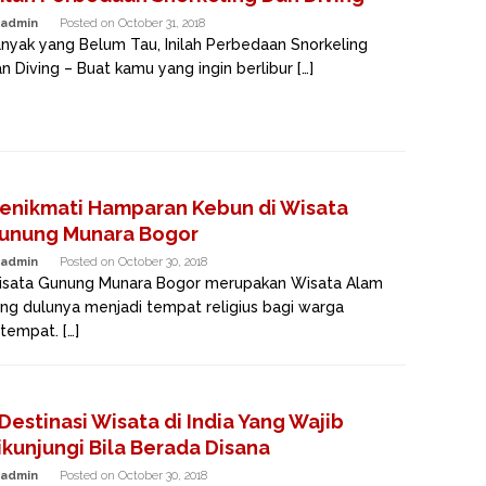
admin
Posted on
October 31, 2018
nyak yang Belum Tau, Inilah Perbedaan Snorkeling
n Diving – Buat kamu yang ingin berlibur […]
enikmati Hamparan Kebun di Wisata
unung Munara Bogor
admin
Posted on
October 30, 2018
sata Gunung Munara Bogor merupakan Wisata Alam
ng dulunya menjadi tempat religius bagi warga
tempat. […]
 Destinasi Wisata di India Yang Wajib
ikunjungi Bila Berada Disana
admin
Posted on
October 30, 2018