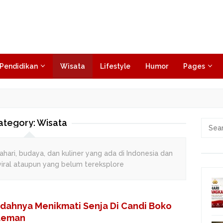
Pendidikan
Wisata
Lifestyle
Humor
Pages
ategory:
Wisata
Searc
for:
hari, budaya, dan kuliner yang ada di Indonesia dan
 viral ataupun yang belum tereksplore
ndahnya Menikmati Senja Di Candi Boko
leman