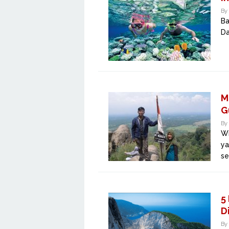
By
Ba
Da
M
G
By
Wi
ya
se
5
D
By