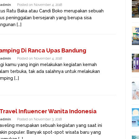
admin
Posted on
November 4, 2018
tus Ratu Baka atau Candi Boko merupakan sebuah
tus peninggalan bersejarah yang berupa sisa
ngunan […]
amping Di Ranca Upas Bandung
admin
Posted on
November 4, 2018
gi kamu yang ingin melakukan kegiatan kemah
alam terbuka, tak ada salahnya untuk melakukan
mping […]
 Travel Influencer Wanita Indonesia
admin
Posted on
November 3, 2018
aveling merupakan sebuah kegiatan yang saat ini
kin populer. Banyak spot-spot wisata baru yang