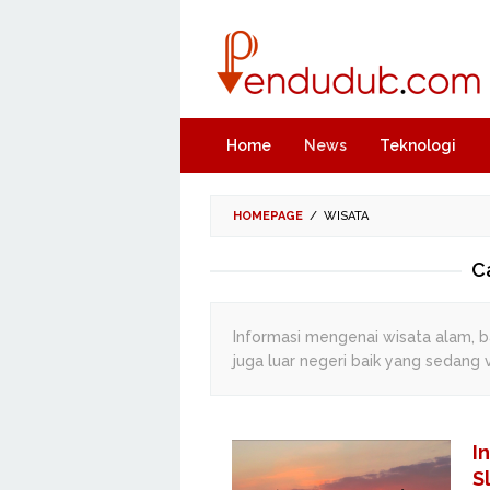
Skip
to
content
Home
News
Teknologi
HOMEPAGE
/
WISATA
C
Informasi mengenai wisata alam, ba
juga luar negeri baik yang sedang
I
S