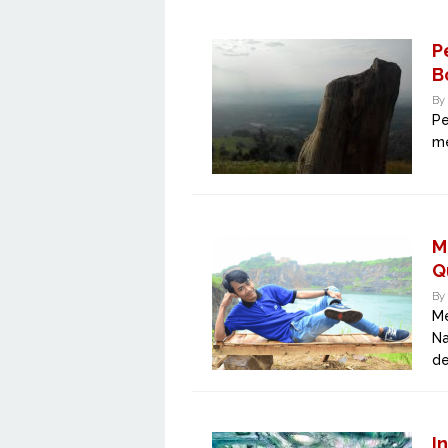
P
B
By
Pe
me
M
Q
By
Me
Na
de
I