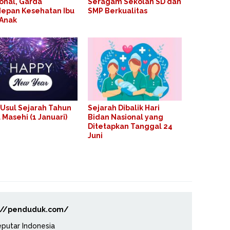
onal, Garda
Seragam Sekolah SD dan
epan Kesehatan Ibu
SMP Berkualitas
 Anak
 Usul Sejarah Tahun
Sejarah Dibalik Hari
 Masehi (1 Januari)
Bidan Nasional yang
Ditetapkan Tanggal 24
Juni
://penduduk.com/
eputar Indonesia