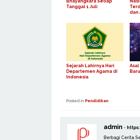
Bhayangkara Setiap
Nasi
Tanggal 1 Juli
Terd
dan
Sejarah Lahirnya Hari
Asal
Departemen Agama di
Baru
Indonesia
Posted in
Pendidikan
admin
-
https
Berbagi Cerita S