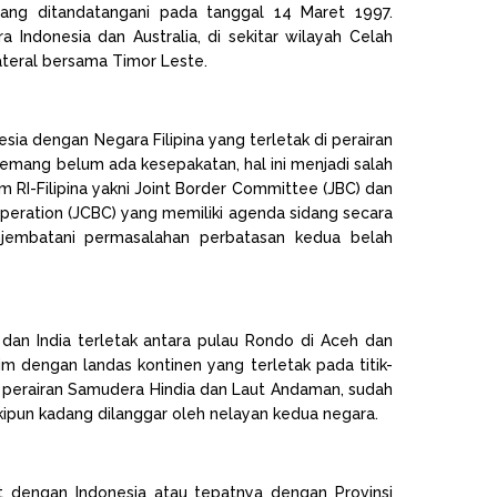
yang ditandatangani pada tanggal 14 Maret 1997.
 Indonesia dan Australia, di sekitar wilayah Celah
lateral bersama Timor Leste.
sia dengan Negara Filipina yang terletak di perairan
emang belum ada kesepakatan, hal ini menjadi salah
um RI-Filipina yakni Joint Border Committee (JBC) dan
operation (JCBC) yang memiliki agenda sidang secara
njembatani permasalahan perbatasan kedua belah
 dan India terletak antara pulau Rondo di Aceh dan
tim dengan landas kontinen yang terletak pada titik-
an perairan Samudera Hindia dan Laut Andaman, sudah
ipun kadang dilanggar oleh nelayan kedua negara.
t dengan Indonesia atau tepatnya dengan Provinsi