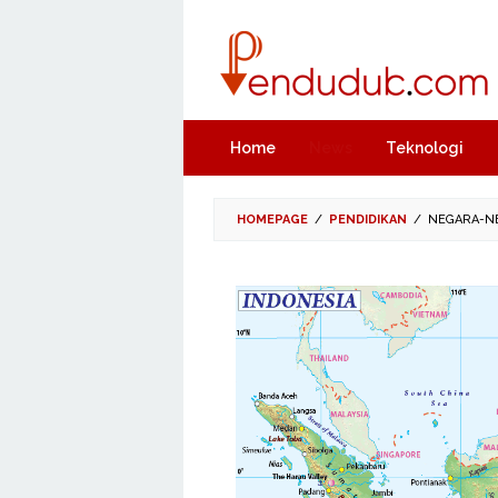
Skip
to
content
Home
News
Teknologi
HOMEPAGE
/
PENDIDIKAN
/
NEGARA-NE