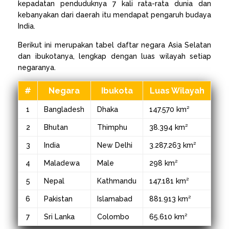
kepadatan penduduknya 7 kali rata-rata dunia dan
kebanyakan dari daerah itu mendapat pengaruh budaya
India.
Berikut ini merupakan tabel daftar negara Asia Selatan
dan ibukotanya, lengkap dengan luas wilayah setiap
negaranya.
#
Negara
Ibukota
Luas Wilayah
1
Bangladesh
Dhaka
147.570 km²
2
Bhutan
Thimphu
38.394 km²
3
India
New Delhi
3.287.263 km²
4
Maladewa
Male
298 km²
5
Nepal
Kathmandu
147.181 km²
6
Pakistan
Islamabad
881.913 km²
7
Sri Lanka
Colombo
65.610 km²