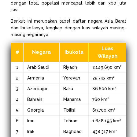
dengan total populasi mencapat lebih dari 300 juta
jiwa.
Berikut ini merupakan tabel daftar negara Asia Barat
dan Ibukotanya, lengkap dengan luas wilayah masing-
masing negaranya
Luas
#
Negara
Ibukota
Wilayah
1
Arab Saudi
Riyadh
2.149.690 km²
2
Armenia
Yerevan
29.743 km²
3
Azerbaijan
Baku
86.600 km²
4
Bahrain
Manama
760 km²
5
Georgia
Tbilisi
69.700 km²
6
Iran
Tehran
1.648.195 km²
7
Irak
Baghdad
438.317 km²