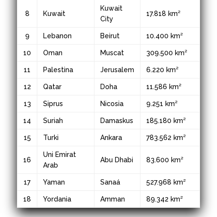
Kuwait
8
Kuwait
17.818 km²
City
9
Lebanon
Beirut
10.400 km²
10
Oman
Muscat
309.500 km²
11
Palestina
Jerusalem
6.220 km²
12
Qatar
Doha
11.586 km²
13
Siprus
Nicosia
9.251 km²
14
Suriah
Damaskus
185.180 km²
15
Turki
Ankara
783.562 km²
Uni Emirat
16
Abu Dhabi
83.600 km²
Arab
17
Yaman
Sanaá
527.968 km²
18
Yordania
Amman
89.342 km²