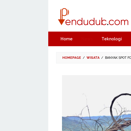
Skip
to
content
Home
News
Teknologi
HOMEPAGE
/
WISATA
/
BANYAK SPOT F